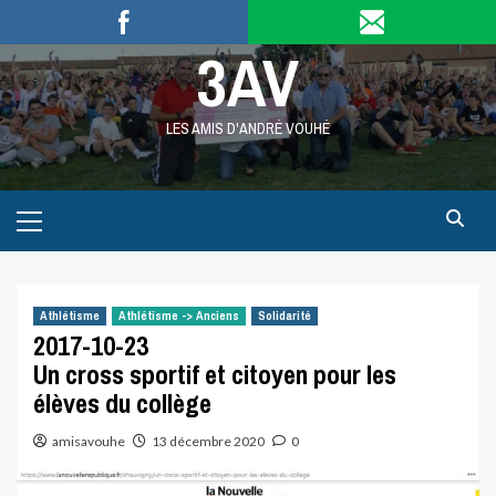
Skip
to
3AV
content
LES AMIS D'ANDRÉ VOUHÉ
Primary
Menu
Athlétisme
Athlétisme -> Anciens
Solidarité
2017-10-23
Un cross sportif et citoyen pour les
élèves du collège
amisavouhe
13 décembre 2020
0