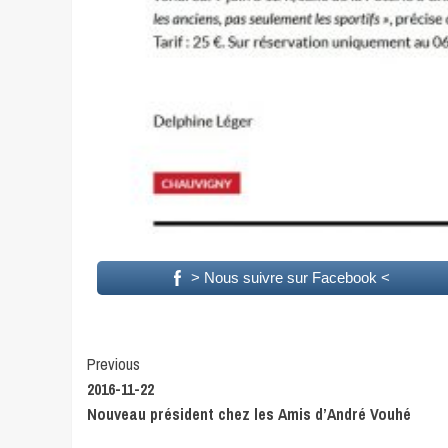
> Nous suivre sur Facebook <
Continue
Previous
2016-11-22
Reading
Nouveau président chez les Amis d’André Vouhé