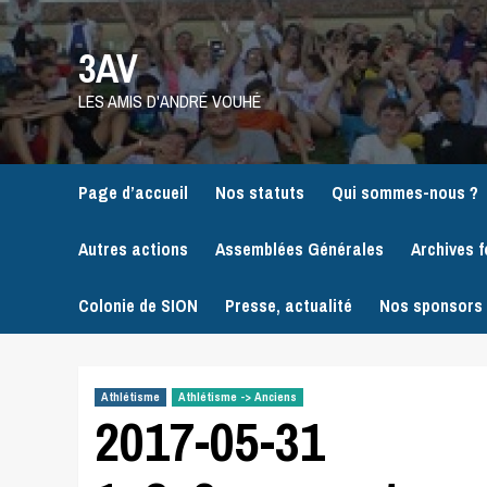
Skip
to
3AV
content
LES AMIS D'ANDRÉ VOUHÉ
Page d’accueil
Nos statuts
Qui sommes-nous ?
Autres actions
Assemblées Générales
Archives f
Colonie de SION
Presse, actualité
Nos sponsors
Athlétisme
Athlétisme -> Anciens
2017-05-31