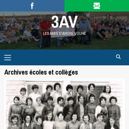
Skip
to
3AV
content
LES AMIS D'ANDRÉ VOUHÉ
Primary
Menu
Archives écoles et collèges