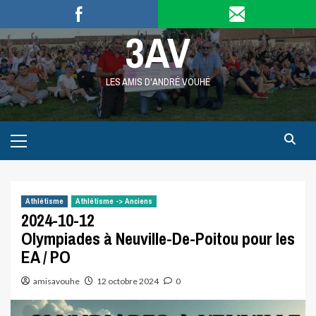
Skip
to
3AV
content
LES AMIS D'ANDRÉ VOUHÉ
Primary
Menu
Athlétisme
Athlétisme -> Anciens
2024-10-12
Olympiades à Neuville-De-Poitou pour les
EA / PO
amisavouhe
12 octobre 2024
0