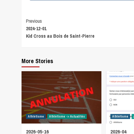
Continue
Previous
2024-12-01
Reading
Kid Cross au Bois de Saint-Pierre
More Stories
Athlétisme
Athlétisme -> Actualités
Athlétisme
2026-05-16
2026-04