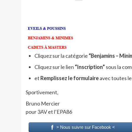
Cliquez sur la catégorie
“Benjamins – Mini
Cliquez sur le lien
“Inscription”
sous la com
et
Remplissez le formulaire
avec toutes l
Sportivement,
Bruno Mercier
pour 3AV et l’EPA86
> Nous suivre sur Facebook <