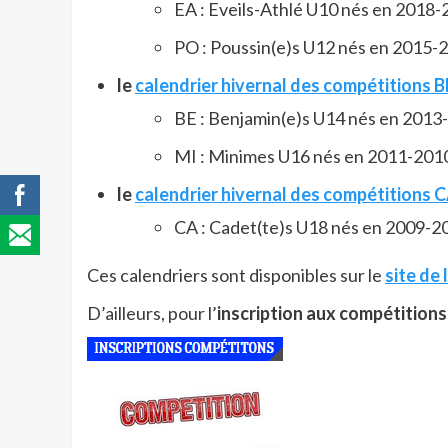
EA : Eveils-Athlé U10 nés en 2018
PO : Poussin(e)s U12 nés en 2015-
le
calendrier hivernal des compétitions 
BE : Benjamin(e)s U14 nés en 2013
MI : Minimes U16 nés en 2011-201
le
calendrier hivernal des compétitio
n
s 
CA : Cadet(te)s U18 nés en 2009-2
Ces calendriers sont disponibles sur le
site de 
D’ailleurs, pour l’
inscription aux compétition