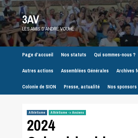
Skip
to
3AV
content
LES AMIS D'ANDRÉ VOUHÉ
Page d’accueil
Nos statuts
Qui sommes-nous ?
Autres actions
Assemblées Générales
Archives f
Colonie de SION
Presse, actualité
Nos sponsors
Athlétisme
Athlétisme -> Anciens
2024