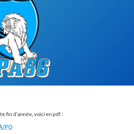
e fin d’année, voici en pdf :
EA/PO