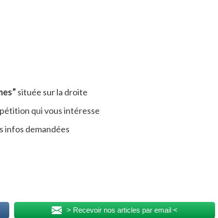
mes”
située sur la droite
pétition qui vous intéresse
es infos demandées
> Recevoir nos articles par email <