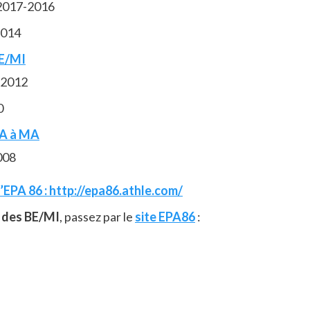
-2017-2016
2014
BE/MI
-2012
0
CA à MA
008
l’EPA 86 : http://epa86.athle.com/
s des BE/MI
, passez par le
site EPA86
: